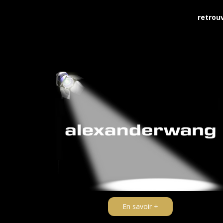
retrou
En savoir +